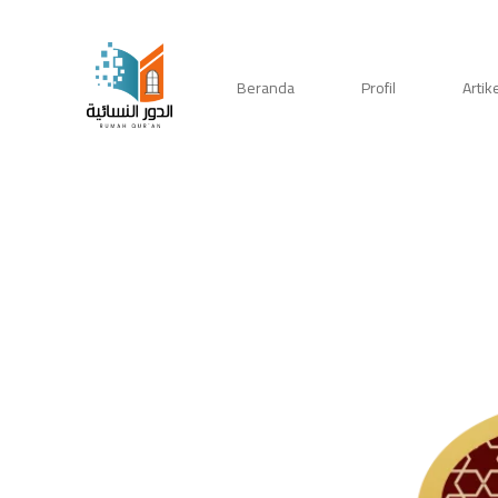
Skip
to
content
Beranda
Profil
Artik