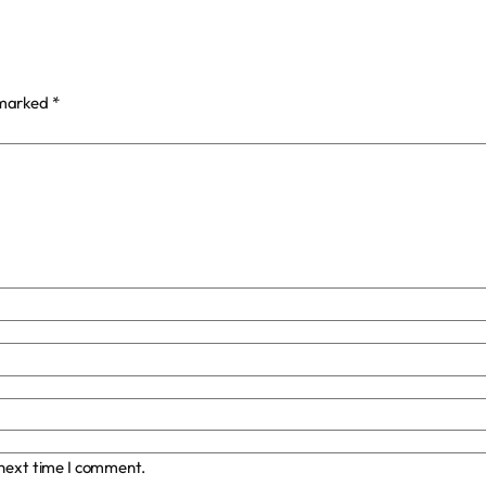
 marked
*
 next time I comment.