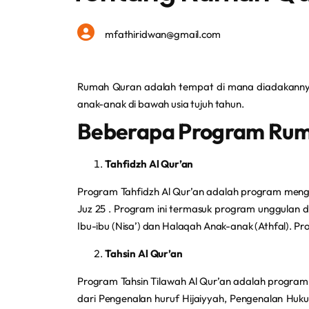
mfathiridwan@gmail.com
Rumah Quran adalah tempat di mana diadakannya 
anak-anak di bawah usia tujuh tahun.
Beberapa Program Rum
Tahfidzh Al Qur’an
Program Tahfidzh Al Qur’an adalah program menghafa
Juz 25 . Program ini termasuk program unggulan di
Ibu-ibu (Nisa’) dan Halaqah Anak-anak (Athfal). 
Tahsin Al Qur’an
Program Tahsin Tilawah Al Qur’an adalah program d
dari Pengenalan huruf Hijaiyyah, Pengenalan Hu