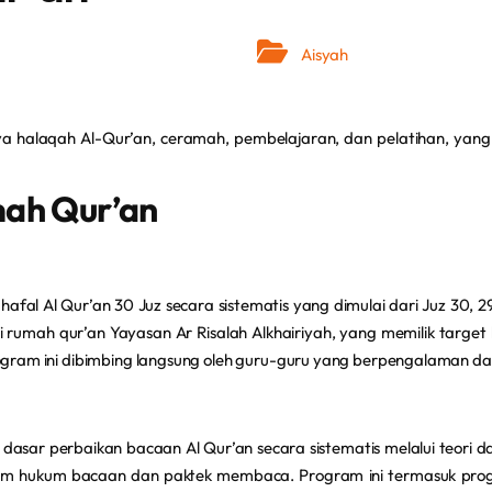
Aisyah
halaqah Al-Qur’an, ceramah, pembelajaran, dan pelatihan, yang
ah Qur’an
l Al Qur’an 30 Juz secara sistematis yang dimulai dari Juz 30, 29, 
 rumah qur’an Yayasan Ar Risalah Alkhairiyah, yang memilik target 
Program ini dibimbing langsung oleh guru-guru yang berpengalaman 
asar perbaikan bacaan Al Qur’an secara sistematis melalui teori d
kum hukum bacaan dan paktek membaca. Program ini termasuk prog