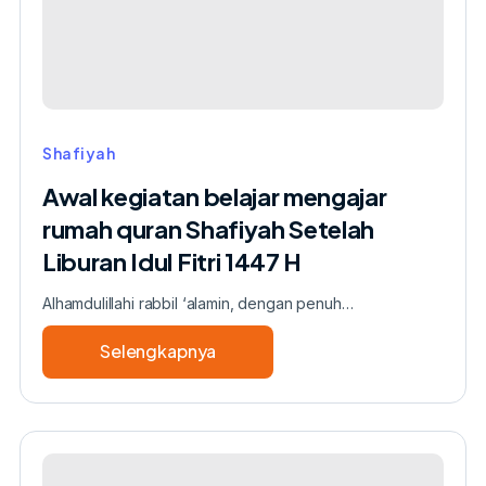
Aisyah
Radhiyallahu
‘Anha
Pasca
Idul
Fitri
Shafiyah
1447
Awal kegiatan belajar mengajar
H
rumah quran Shafiyah Setelah
Liburan Idul Fitri 1447 H
Alhamdulillahi rabbil ‘alamin, dengan penuh…
Selengkapnya
about
Awal
kegiatan
belajar
mengajar