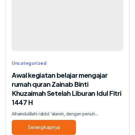
rumah
quran
Shafiyah
Setelah
Liburan
Idul
Fitri
1447
H
Uncategorized
Awal kegiatan belajar mengajar
rumah quran Zainab Binti
Khuzaimah Setelah Liburan Idul Fitri
1447 H
Alhamdulillahi rabbil ‘alamin, dengan penuh…
Selengkapnya
about