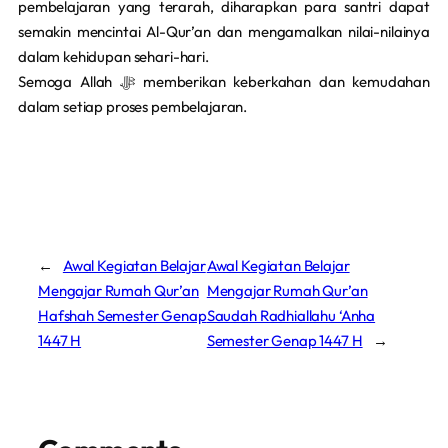
pembelajaran yang terarah, diharapkan para santri dapat
semakin mencintai Al-Qur’an dan mengamalkan nilai-nilainya
dalam kehidupan sehari-hari.
Semoga Allah ﷻ memberikan keberkahan dan kemudahan
dalam setiap proses pembelajaran.
←
Awal Kegiatan Belajar
Awal Kegiatan Belajar
Mengajar Rumah Qur’an
Mengajar Rumah Qur’an
Hafshah Semester Genap
Saudah Radhiallahu ‘Anha
1447 H
Semester Genap 1447 H
→